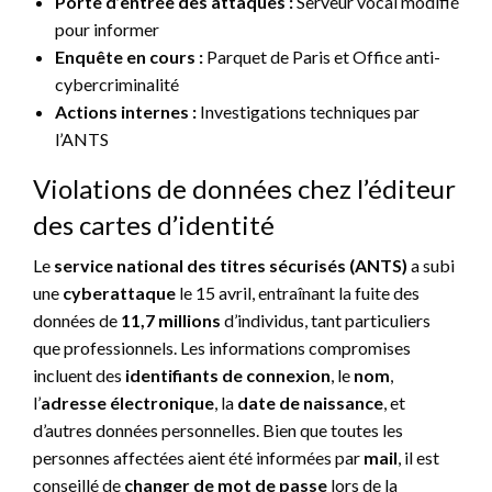
Porte d’entrée des attaques :
Serveur vocal modifié
pour informer
Enquête en cours :
Parquet de Paris et Office anti-
cybercriminalité
Actions internes :
Investigations techniques par
l’ANTS
Violations de données chez l’éditeur
des cartes d’identité
Le
service national des titres sécurisés (ANTS)
a subi
une
cyberattaque
le 15 avril, entraînant la fuite des
données de
11,7 millions
d’individus, tant particuliers
que professionnels. Les informations compromises
incluent des
identifiants de connexion
, le
nom
,
l’
adresse électronique
, la
date de naissance
, et
d’autres données personnelles. Bien que toutes les
personnes affectées aient été informées par
mail
, il est
conseillé de
changer de mot de passe
lors de la