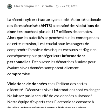
Posted
Electronique Industrielle
avril 27, 2026
on
La récente
cyberattaque
ayant ciblé l’Autorité nationale
des titres sécurisés (
ANTS
) a entraîné des
violations de
données
touchant plus de 11,7 millions de comptes.
Alors que les autorités se penchent sur les conséquences
de cette intrusion, il est crucial pour les usagers de
comprendre l’ampleur des risques encourus et d’agir en
conséquence pour protéger leurs
informations
personnelles
. Découvrez les démarches à suivre pour
évaluer si vos données sont potentiellement
compromise
.
Violations de données
chez l’éditeur des cartes
d’identité : Découvrez si vos informations sont en danger.
Ne laissez pas la sécurité de vos données au hasard !
Notre équipe d’experts chez Électronie se consacre à
étudier votre projet et à vous offrir des solutions