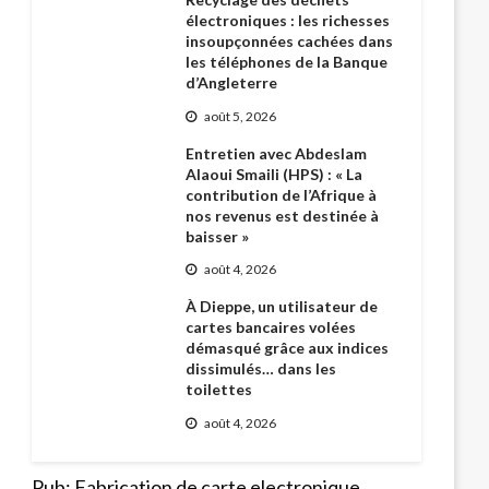
électroniques : les richesses
insoupçonnées cachées dans
les téléphones de la Banque
d’Angleterre
août 5, 2026
Entretien avec Abdeslam
Alaoui Smaili (HPS) : « La
contribution de l’Afrique à
nos revenus est destinée à
baisser »
août 4, 2026
À Dieppe, un utilisateur de
cartes bancaires volées
démasqué grâce aux indices
dissimulés… dans les
toilettes
août 4, 2026
Pub: Fabrication de carte electronique