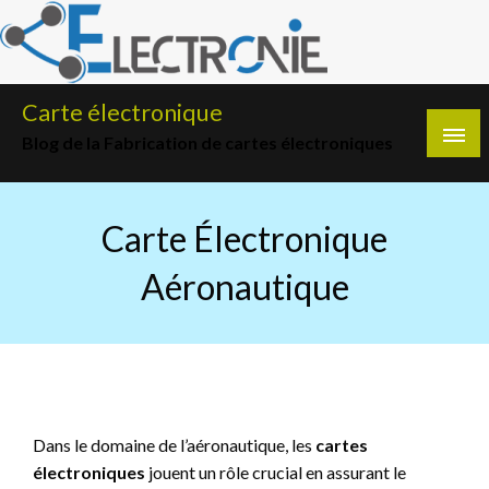
Skip
to
content
Carte électronique
Blog de la Fabrication de cartes électroniques
Carte Électronique
Aéronautique
Dans le domaine de l’aéronautique, les
cartes
électroniques
jouent un rôle crucial en assurant le